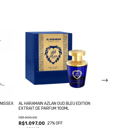
UNISSEX
AL HARAMAIN AZLAN OUD BLEU EDITION
AL HARAMAIN NA
EXTRAIT DE PARFUM 100ML
PARFUM 100ML
R$1.500,00
R$1.200,00
R$1.097,00
R$897,00
27
% OFF
2