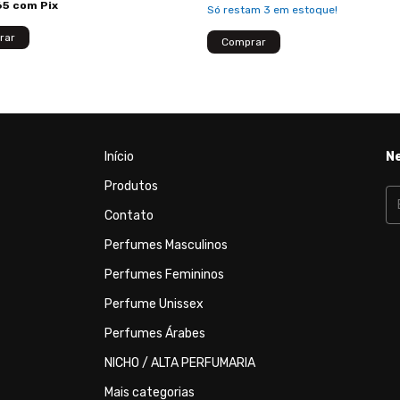
65
com
Pix
Só restam
3
em estoque!
Comprar
Início
N
Produtos
Contato
Perfumes Masculinos
Perfumes Femininos
Perfume Unissex
Perfumes Árabes
NICHO / ALTA PERFUMARIA
Mais categorias