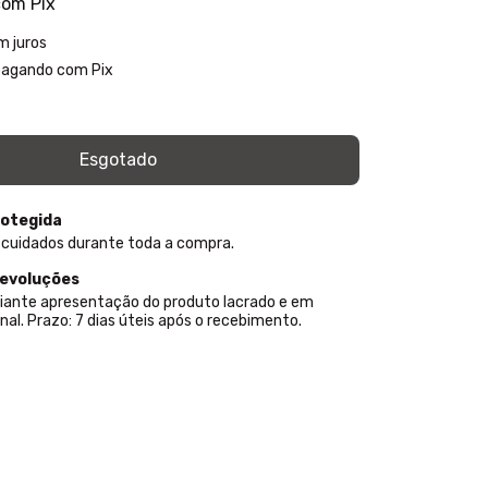
com
Pix
m juros
agando com Pix
otegida
 cuidados durante toda a compra.
devoluções
iante apresentação do produto lacrado e em
nal. Prazo: 7 dias úteis após o recebimento.