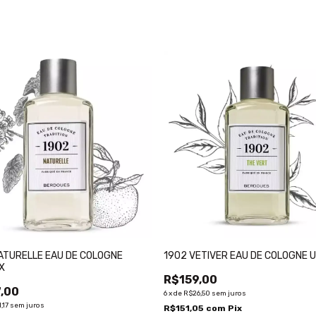
ATURELLE EAU DE COLOGNE
1902 VETIVER EAU DE COLOGNE 
X
R$159,00
,00
6
x
de
R$26,50
sem juros
,17
sem juros
R$151,05
com
Pix