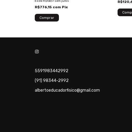
6
x
de
R$136,17
sem juros
R$120,
R$776,15
com
Pix
5591983442992
(91) 98344-2992
albertoeducadorfisico@gmail.com