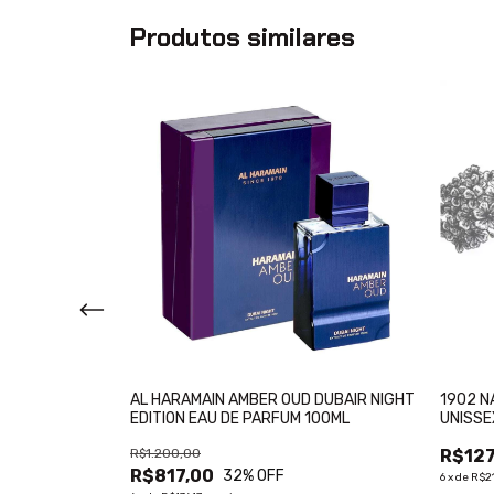
Produtos similares
 DHAHAB
AL HARAMAIN AMBER OUD DUBAIR NIGHT
1902 N
UM 100ML
EDITION EAU DE PARFUM 100ML
UNISSE
R$1.200,00
R$127
R$817,00
32
% OFF
6
x
de
R$21