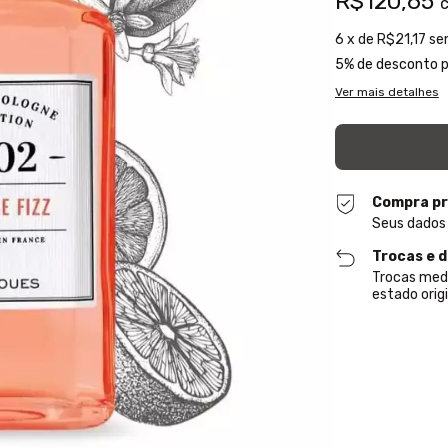
R$120,65
6
x de
R$21,17
se
5% de desconto
p
Ver mais detalhes
Compra pr
Seus dados
Trocas e 
Trocas med
estado origi