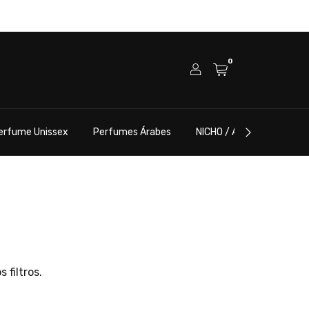
0
erfume Unissex
Perfumes Árabes
NICHO / ALTA PERFUMARI
 filtros.