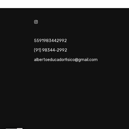
5591983442992
(91) 98344-2992
albertoeducadorfisico@gmail.com