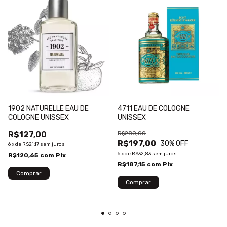
1902 NATURELLE EAU DE
4711 EAU DE COLOGNE
COLOGNE UNISSEX
UNISSEX
R$127,00
R$280,00
R$197,00
30
% OFF
6
x
de
R$21,17
sem juros
6
x
de
R$32,83
sem juros
R$120,65
com
Pix
R$187,15
com
Pix
Comprar