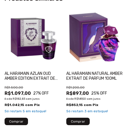
AL HARAMAIN AZLAN OUD
AL HARAMAIN NATURAL AMBER
AMBER EDITION EXTRAIT DE
EXTRAIT DE PARFUM 100ML
PARFUM 100ML
R$1.500,00
R$1.200,00
R$1.097,00
R$897,00
27
% OFF
25
% OFF
6
x
de
R$182,83
sem juros
6
x
de
R$149,50
sem juros
R$1.042,15
com
Pix
R$852,15
com
Pix
Só restam
5
em estoque!
Só restam
3
em estoque!