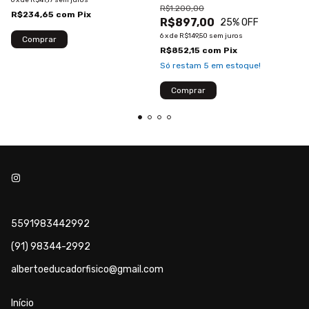
R$1.200,00
R$234,65
com
Pix
R$897,00
25
% OFF
6
x
de
R$149,50
sem juros
R$852,15
com
Pix
Só restam
5
em estoque!
5591983442992
(91) 98344-2992
albertoeducadorfisico@gmail.com
Início