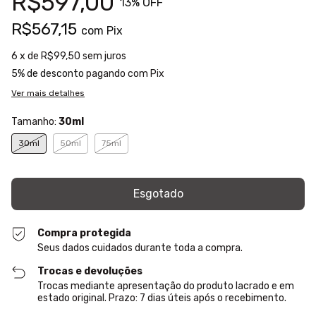
R$597,00
13
% OFF
R$567,15
com
Pix
6
x de
R$99,50
sem juros
5% de desconto
pagando com Pix
Ver mais detalhes
Tamanho:
30ml
30ml
50ml
75ml
Compra protegida
Seus dados cuidados durante toda a compra.
Trocas e devoluções
Trocas mediante apresentação do produto lacrado e em
estado original. Prazo: 7 dias úteis após o recebimento.