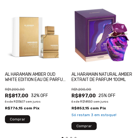
AL HARAMAIN AMBER OUD
AL HARAMAIN NATURAL AMBER
WHITE EDITION EAU DE PARFUM
EXTRAIT DE PARFUM 100ML
100ML
R$1.200,00
R$1.200,00
R$817,00
R$897,00
32
% OFF
25
% OFF
6
x
de
R$136,17
sem juros
6
x
de
R$149,50
sem juros
R$776,15
com
Pix
R$852,15
com
Pix
Só restam
3
em estoque!