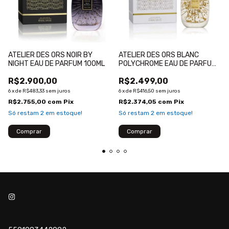
ATELIER DES ORS NOIR BY
ATELIER DES ORS BLANC
NIGHT EAU DE PARFUM 100ML
POLYCHROME EAU DE PARFUM
100ML
R$2.900,00
R$2.499,00
6
x
de
R$483,33
sem juros
6
x
de
R$416,50
sem juros
R$2.755,00
com
Pix
R$2.374,05
com
Pix
Só restam
2
em estoque!
Só restam
2
em estoque!