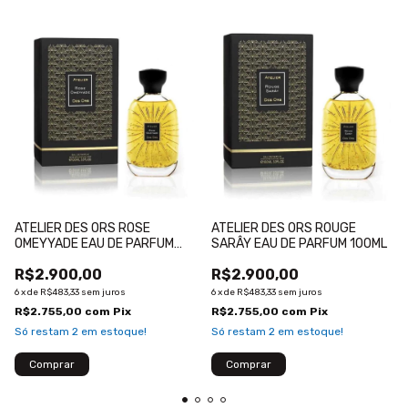
ATELIER DES ORS ROSE
ATELIER DES ORS ROUGE
OMEYYADE EAU DE PARFUM
SARÂY EAU DE PARFUM 100ML
100ML
R$2.900,00
R$2.900,00
6
x
de
R$483,33
sem juros
6
x
de
R$483,33
sem juros
R$2.755,00
com
Pix
R$2.755,00
com
Pix
Só restam
2
em estoque!
Só restam
2
em estoque!