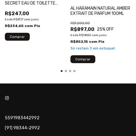
SECRET EAU DE TOILETTE
AL HARAMAIN NATURAL AMBER
80ML
R$247,00
EXTRAIT DE PARFUM 100ML
6
x
de
R$41,17
sem juros
R$1.200,00
R$234,65
com
Pix
R$897,00
25
% OFF
6
x
de
R$149,50
sem juros
R$852,15
com
Pix
Só restam
3
em estoque!
5591983442992
(91) 98344-2992