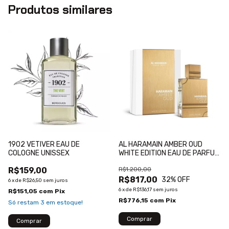
Produtos similares
1902 VETIVER EAU DE
AL HARAMAIN AMBER OUD
COLOGNE UNISSEX
WHITE EDITION EAU DE PARFUM
100ML
R$159,00
R$1.200,00
R$817,00
32
% OFF
6
x
de
R$26,50
sem juros
6
x
de
R$136,17
sem juros
R$151,05
com
Pix
R$776,15
com
Pix
Só restam
3
em estoque!
Comprar