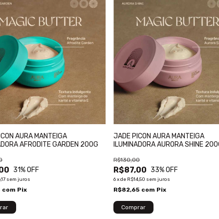
ICON AURA MANTEIGA
JADE PICON AURA MANTEIGA
ADORA AFRODITE GARDEN 200G
ILUMINADORA AURORA SHINE 20
0
R$130,00
00
R$87,00
31
% OFF
33
% OFF
,17
sem juros
6
x
de
R$14,50
sem juros
5
com
Pix
R$82,65
com
Pix