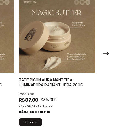
PACO RABANNE 
HIDRATANTE C
JADE PICON AURA MANTEIGA
0G
ILUMINADORA RADIANT HERA 200G
R$250,00
R$227,00
9
R$130,00
R$87,00
6
x
de
R$37,83
sem ju
33
% OFF
R$215,65
com
P
6
x
de
R$14,50
sem juros
R$82,65
com
Pix