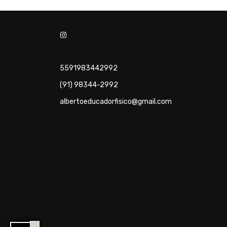
5591983442992
(91) 98344-2992
albertoeducadorfisico@gmail.com