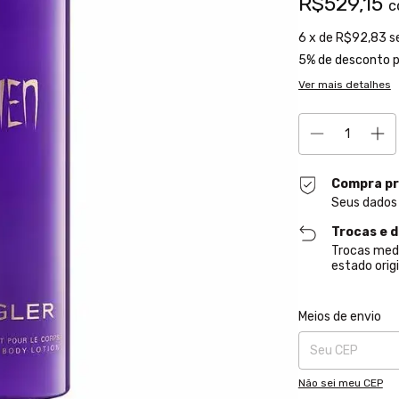
R$529,15
c
6
x de
R$92,83
s
5% de desconto
p
Ver mais detalhes
Compra pr
Seus dados
Trocas e 
Trocas med
estado origi
Entregas para o CE
Meios de envio
Não sei meu CEP