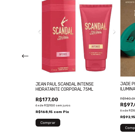
DRATANTE
JADE P
JEAN PAUL SCANDAL INTENSE
ILUMIN
HIDRATANTE CORPORAL 75ML
R$140,0
R$177,00
R$97,
6
x
de
R$29,50
sem juros
6
x
de
R$16
R$168,15
com
Pix
R$92,1