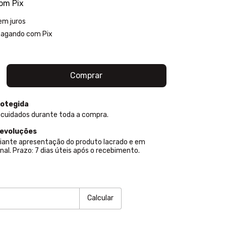
om
Pix
em juros
agando com Pix
otegida
 cuidados durante toda a compra.
devoluções
iante apresentação do produto lacrado e em
nal. Prazo: 7 dias úteis após o recebimento.
P:
Alterar CEP
Calcular