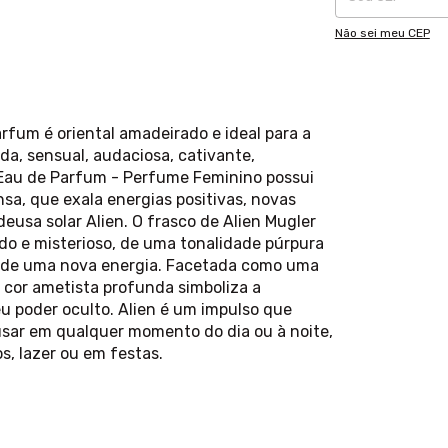
Não sei meu CEP
fum é oriental amadeirado e ideal para a
da, sensual, audaciosa, cativante,
r Eau de Parfum - Perfume Feminino possui
sa, que exala energias positivas, novas
eusa solar Alien. O frasco de Alien Mugler
do e misterioso, de uma tonalidade púrpura
a de uma nova energia. Facetada como uma
a cor ametista profunda simboliza a
eu poder oculto. Alien é um impulso que
usar em qualquer momento do dia ou à noite,
s, lazer ou em festas.