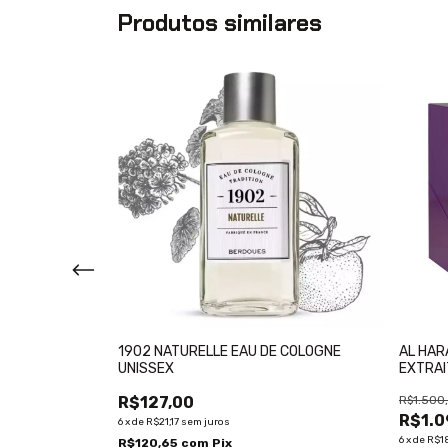
Produtos similares
SSEX EAU DE
1902 NATURELLE EAU DE COLOGNE
AL HAR
UNISSEX
EXTRAI
R$127,00
R$1.500
R$1.0
6
x
de
R$21,17
sem juros
6
x
de
R$1
R$120,65
com
Pix