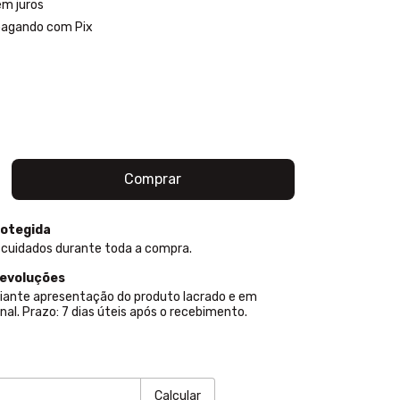
em juros
agando com Pix
otegida
 cuidados durante toda a compra.
devoluções
iante apresentação do produto lacrado e em
nal. Prazo: 7 dias úteis após o recebimento.
P:
Alterar CEP
Calcular