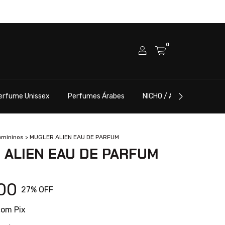
0
erfume Unissex
Perfumes Árabes
NICHO / ALTA PERFUMARI
emininos
>
MUGLER ALIEN EAU DE PARFUM
 ALIEN EAU DE PARFUM
00
27
% OFF
com
Pix