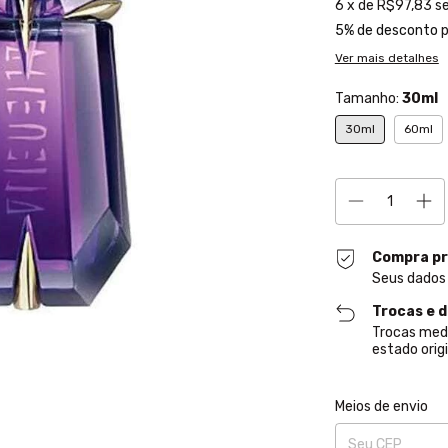
6
x de
R$97,83
s
5% de desconto
p
Ver mais detalhes
Tamanho:
30ml
30ml
60ml
Compra pr
Seus dados
Trocas e 
Trocas med
estado origi
Entregas para o CE
Meios de envio