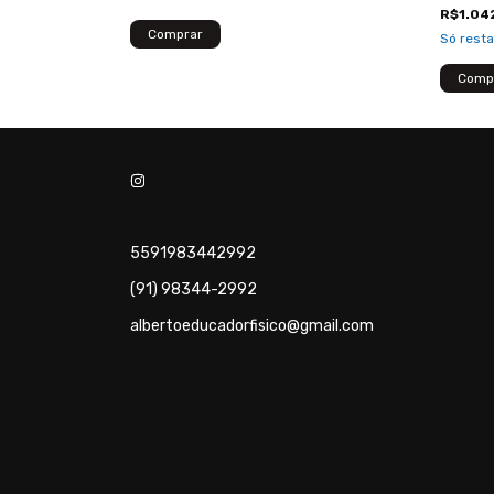
R$1.04
Só rest
5591983442992
(91) 98344-2992
albertoeducadorfisico@gmail.com