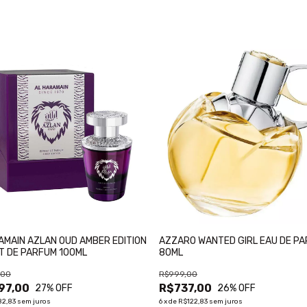
AMAIN AZLAN OUD AMBER EDITION
AZZARO WANTED GIRL EAU DE P
T DE PARFUM 100ML
80ML
,00
R$999,00
97,00
R$737,00
27
% OFF
26
% OFF
82,83
sem juros
6
x
de
R$122,83
sem juros