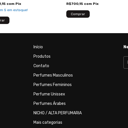
2,15
com
Pix
R$700,15
com
Pix
am
5
em estoque!
Início
N
Produtos
Contato
Perfumes Masculinos
Perfumes Femininos
Perfume Unissex
Perfumes Árabes
NICHO / ALTA PERFUMARIA
Mais categorias