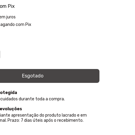
com
Pix
em juros
agando com Pix
otegida
 cuidados durante toda a compra.
devoluções
iante apresentação do produto lacrado e em
nal. Prazo: 7 dias úteis após o recebimento.