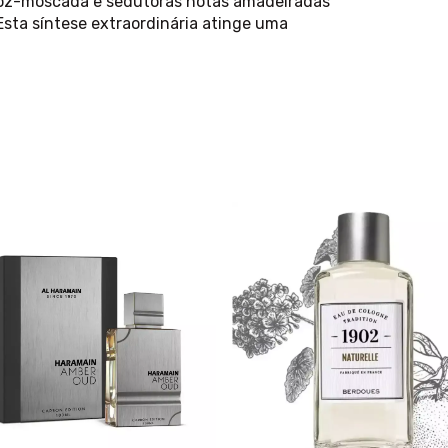
oz-moscada e sedutoras notas amadeiradas
Esta síntese extraordinária atinge uma