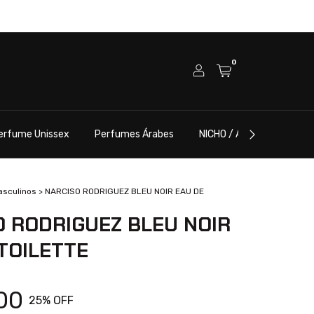
0
erfume Unissex
Perfumes Árabes
NICHO / ALTA PERFUMARI
asculinos
>
NARCISO RODRIGUEZ BLEU NOIR EAU DE
O RODRIGUEZ BLEU NOIR
TOILETTE
00
25
% OFF