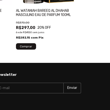
E
AL WATANIAH BAREEQ AL DHAHAB
AL HARAMAIN A
MASCULINO EAU DE PARFUM 100ML
EDITION EAU D
R$370,00
R$1.200,00
R$297,00
R$817,00
20
% OFF
32
6
x
de
R$49,50
sem juros
6
x
de
R$136,17
sem ju
R$282,15
com
Pix
R$776,15
com
P
ewsletter