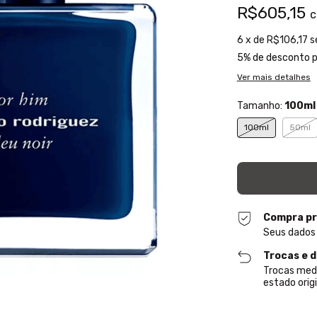
R$605,15
6
x de
R$106,17
s
5% de desconto
p
Ver mais detalhes
Tamanho:
100ml
100ml
50ml
Compra pr
Seus dados
Trocas e 
Trocas med
estado origi