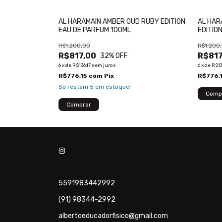
OLOGNE UNISSEX
AL HARAMAIN AMBER OUD RUBY EDITION
AL HAR
EAU DE PARFUM 100ML
EDITIO
R$1.200,00
R$1.200
R$817,00
R$817
32
% OFF
6
x
de
R$136,17
sem juros
6
x
de
R$13
R$776,15
com
Pix
R$776,
Só restam
5
em estoque!
5591983442992
(91) 98344-2992
albertoeducadorfisico@gmail.com