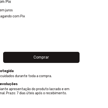
om
Pix
em juros
agando com Pix
otegida
 cuidados durante toda a compra.
devoluções
iante apresentação do produto lacrado e em
nal. Prazo: 7 dias úteis após o recebimento.
P:
Alterar CEP