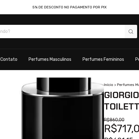
5% DE DESCONTO NO PAGAMENTO POR PIX
Contato
Perfumes Masculinos
Perfumes Femininos
P
Início
>
Perfumes M
GIORGIO
TOILET
R$860,00
R$717,