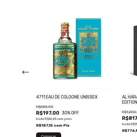
 DHAHAB
4711 EAU DE COLOGNE UNISSEX
AL HAR
UM 100ML
EDITIO
R$280,00
R$1.200
R$197,00
30
% OFF
R$817
6
x
de
R$32,83
sem juros
6
x
de
R$13
R$187,15
com
Pix
R$776,
Comprar