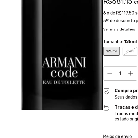
R$681,15
c
6
x de
R$119,50
s
5% de desconto
p
Ver mais detalhes
Tamanho:
125ml
125ml
75ml
Compra pr
Seus dados
Trocas e 
Trocas med
estado origi
Entregas para o CE
Meios de envio