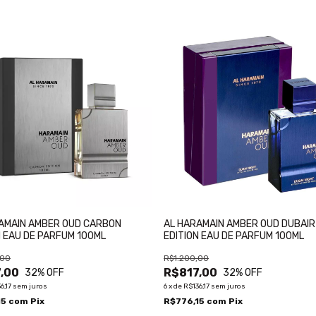
AMAIN AMBER OUD CARBON
AL HARAMAIN AMBER OUD DUBAIR
N EAU DE PARFUM 100ML
EDITION EAU DE PARFUM 100ML
,00
R$1.200,00
,00
R$817,00
32
% OFF
32
% OFF
6,17
sem juros
6
x
de
R$136,17
sem juros
15
com
Pix
R$776,15
com
Pix