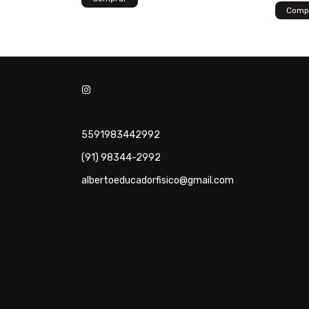
5591983442992
(91) 98344-2992
albertoeducadorfisico@gmail.com