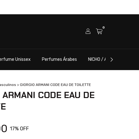
0
erfume Unissex
Perfumes Árabes
NICHO / ALTA PERFUMARI
asculinos
>
GIORGIO ARMANI CODE EAU DE TOILETTE
 ARMANI CODE EAU DE
TE
00
17
% OFF