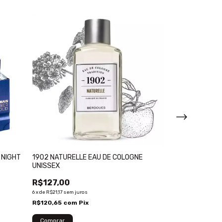
 NIGHT
1902 NATURELLE EAU DE COLOGNE
AL HARAMAIN A
UNISSEX
EXTRAIT DE PA
R$127,00
R$1.500,00
R$1.097,00
6
x
de
R$21,17
sem juros
6
x
de
R$182,83
sem j
R$120,65
com
Pix
R$1.042,15
com